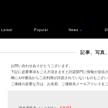
Latest
Popular
News
S
∨
記事、写真
お問い合わせありがとうございます。
下記に必要事項をご入力頂きますと許諾部門に情報が送信
稀にAFP通信から二次利用が許諾されていないものもござ
ご連絡の必要な方は、お名前、ご連絡先メールアドレスを