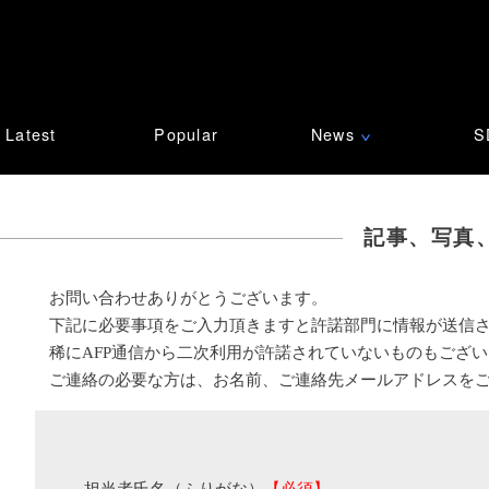
Latest
Popular
News
S
∨
記事、写真
お問い合わせありがとうございます。
下記に必要事項をご入力頂きますと許諾部門に情報が送信
稀にAFP通信から二次利用が許諾されていないものもござ
ご連絡の必要な方は、お名前、ご連絡先メールアドレスを