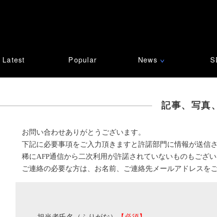
Latest
Popular
News
S
∨
記事、写真
お問い合わせありがとうございます。
下記に必要事項をご入力頂きますと許諾部門に情報が送信
稀にAFP通信から二次利用が許諾されていないものもござ
ご連絡の必要な方は、お名前、ご連絡先メールアドレスを