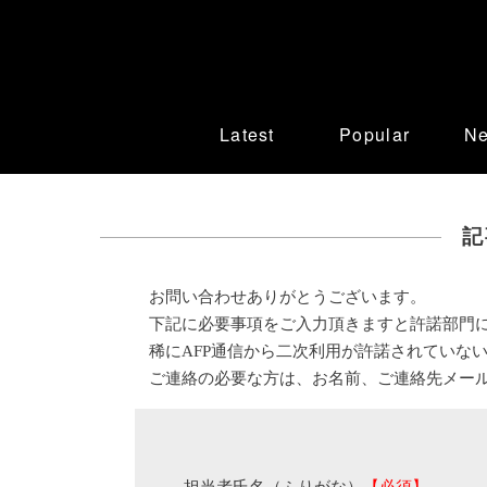
Latest
Popular
N
記
お問い合わせありがとうございます。
下記に必要事項をご入力頂きますと許諾部門
稀にAFP通信から二次利用が許諾されていな
ご連絡の必要な方は、お名前、ご連絡先メー