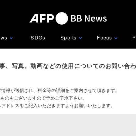
ews
SDGs
Sports
Focus
P
∨
∨
∨
事、写真、動画などの使用についてのお問い合
に情報が送信され、料金等の詳細をご案内させて頂きます。
いものもございますので予めご了承下さい。
ルアドレスをご記入いただきますようお願いいたします。