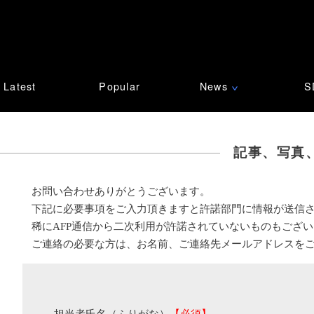
Latest
Popular
News
S
∨
記事、写真
お問い合わせありがとうございます。
下記に必要事項をご入力頂きますと許諾部門に情報が送信
稀にAFP通信から二次利用が許諾されていないものもござ
ご連絡の必要な方は、お名前、ご連絡先メールアドレスを