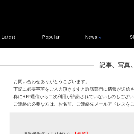
Latest
Popular
News
S
∨
記事、写真
お問い合わせありがとうございます。
下記に必要事項をご入力頂きますと許諾部門に情報が送信
稀にAFP通信から二次利用が許諾されていないものもござ
ご連絡の必要な方は、お名前、ご連絡先メールアドレスを