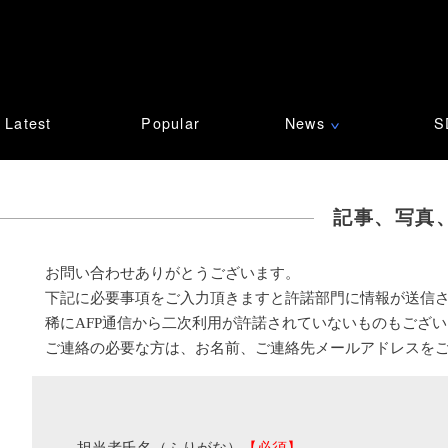
Latest
Popular
News
S
∨
記事、写真
お問い合わせありがとうございます。
下記に必要事項をご入力頂きますと許諾部門に情報が送信
稀にAFP通信から二次利用が許諾されていないものもござ
ご連絡の必要な方は、お名前、ご連絡先メールアドレスを