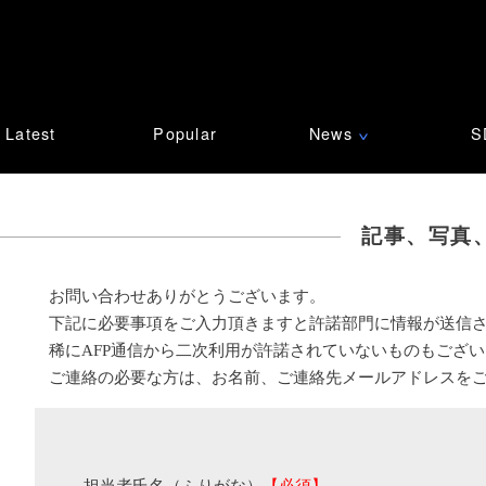
Latest
Popular
News
S
∨
記事、写真
お問い合わせありがとうございます。
下記に必要事項をご入力頂きますと許諾部門に情報が送信
稀にAFP通信から二次利用が許諾されていないものもござ
ご連絡の必要な方は、お名前、ご連絡先メールアドレスを