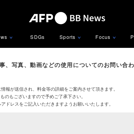
ews
SDGs
Sports
Focus
P
∨
∨
∨
事、写真、動画などの使用についてのお問い合
に情報が送信され、料金等の詳細をご案内させて頂きます。
いものもございますので予めご了承下さい。
ルアドレスをご記入いただきますようお願いいたします。