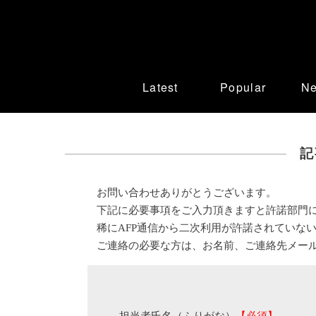
Latest
Popular
N
記
お問い合わせありがとうございます。
下記に必要事項をご入力頂きますと許諾部門
稀にAFP通信から二次利用が許諾されていな
ご連絡の必要な方は、お名前、ご連絡先メー