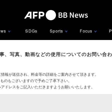
ews
SDGs
Sports
Focus
P
∨
∨
∨
事、写真、動画などの使用についてのお問い合
に情報が送信され、料金等の詳細をご案内させて頂きます。
いものもございますので予めご了承下さい。
ルアドレスをご記入いただきますようお願いいたします。