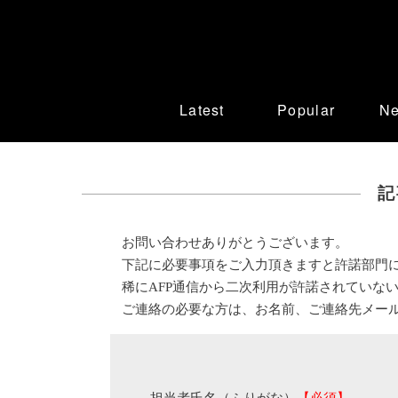
Latest
Popular
N
記
お問い合わせありがとうございます。
下記に必要事項をご入力頂きますと許諾部門
稀にAFP通信から二次利用が許諾されていな
ご連絡の必要な方は、お名前、ご連絡先メー