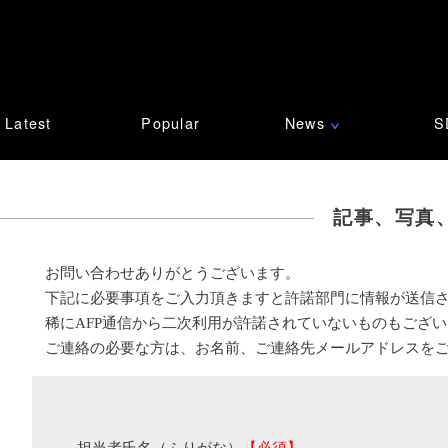
Latest
Popular
News
S
∨
記事、写真
お問い合わせありがとうございます。
下記に必要事項をご入力頂きますと許諾部門に情報が送信
稀にAFP通信から二次利用が許諾されていないものもござ
ご連絡の必要な方は、お名前、ご連絡先メールアドレスを