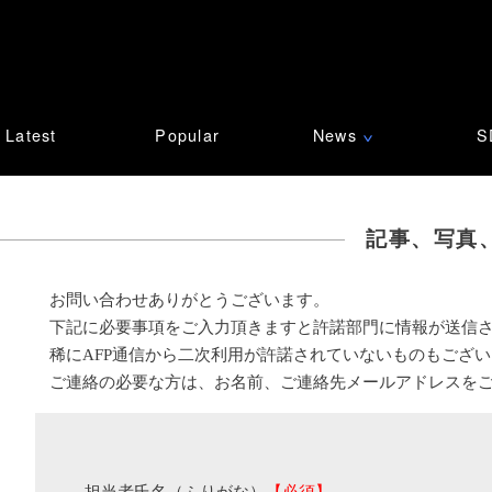
Latest
Popular
News
S
∨
記事、写真
お問い合わせありがとうございます。
下記に必要事項をご入力頂きますと許諾部門に情報が送信
稀にAFP通信から二次利用が許諾されていないものもござ
ご連絡の必要な方は、お名前、ご連絡先メールアドレスを