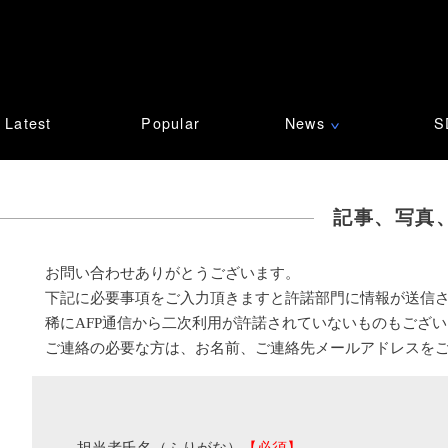
Latest
Popular
News
S
∨
記事、写真
お問い合わせありがとうございます。
下記に必要事項をご入力頂きますと許諾部門に情報が送信
稀にAFP通信から二次利用が許諾されていないものもござ
ご連絡の必要な方は、お名前、ご連絡先メールアドレスを