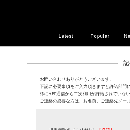
Latest
Popular
N
記
お問い合わせありがとうございます。
下記に必要事項をご入力頂きますと許諾部門
稀にAFP通信から二次利用が許諾されていな
ご連絡の必要な方は、お名前、ご連絡先メー