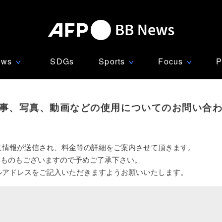
ews
SDGs
Sports
Focus
P
∨
∨
∨
事、写真、動画などの使用についてのお問い合
に情報が送信され、料金等の詳細をご案内させて頂きます。
いものもございますので予めご了承下さい。
ルアドレスをご記入いただきますようお願いいたします。