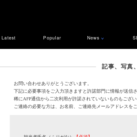
Latest
Popular
News
S
∨
記事、写真
お問い合わせありがとうございます。
下記に必要事項をご入力頂きますと許諾部門に情報が送信
稀にAFP通信から二次利用が許諾されていないものもござ
ご連絡の必要な方は、お名前、ご連絡先メールアドレスを