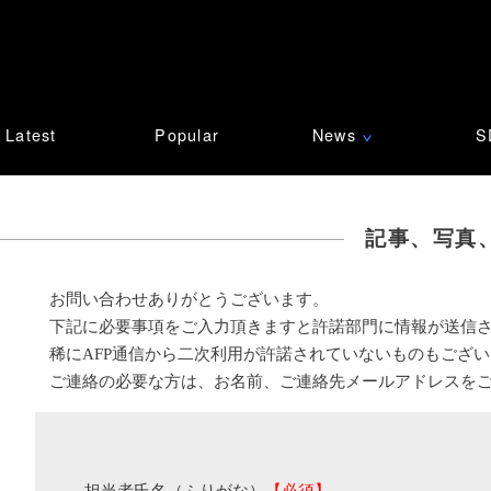
Latest
Popular
News
S
∨
記事、写真
お問い合わせありがとうございます。
下記に必要事項をご入力頂きますと許諾部門に情報が送信
稀にAFP通信から二次利用が許諾されていないものもござ
ご連絡の必要な方は、お名前、ご連絡先メールアドレスを