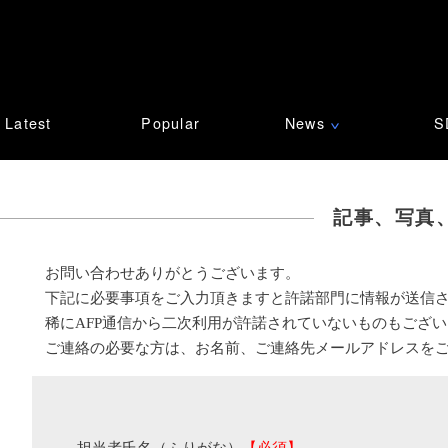
Latest
Popular
News
S
∨
記事、写真
お問い合わせありがとうございます。
下記に必要事項をご入力頂きますと許諾部門に情報が送信
稀にAFP通信から二次利用が許諾されていないものもござ
ご連絡の必要な方は、お名前、ご連絡先メールアドレスを