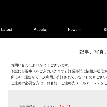
Latest
Popular
News
S
∨
記事、写真
お問い合わせありがとうございます。
下記に必要事項をご入力頂きますと許諾部門に情報が送信
稀にAFP通信から二次利用が許諾されていないものもござ
ご連絡の必要な方は、お名前、ご連絡先メールアドレスを