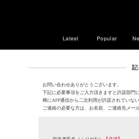
Latest
Popular
N
記
お問い合わせありがとうございます。
下記に必要事項をご入力頂きますと許諾部門
稀にAFP通信から二次利用が許諾されていな
ご連絡の必要な方は、お名前、ご連絡先メー