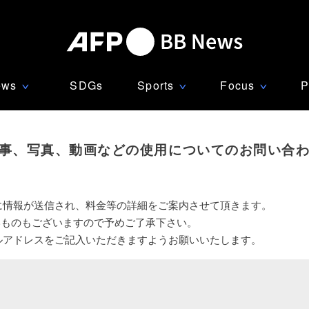
ews
SDGs
Sports
Focus
P
∨
∨
∨
事、写真、動画などの使用についてのお問い合
に情報が送信され、料金等の詳細をご案内させて頂きます。
いものもございますので予めご了承下さい。
ルアドレスをご記入いただきますようお願いいたします。