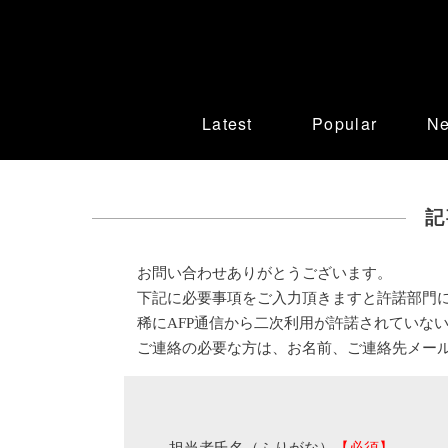
Latest
Popular
N
記
お問い合わせありがとうございます。
下記に必要事項をご入力頂きますと許諾部門
稀にAFP通信から二次利用が許諾されていな
ご連絡の必要な方は、お名前、ご連絡先メー