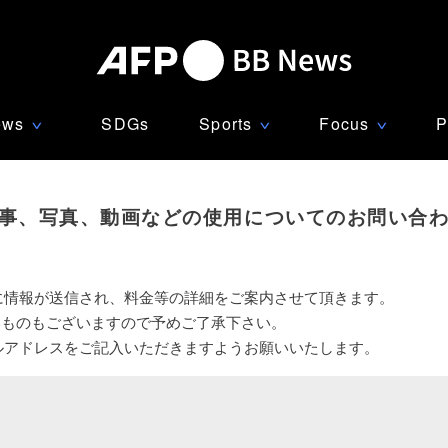
ews
SDGs
Sports
Focus
P
∨
∨
∨
事、写真、動画などの使用についてのお問い合
に情報が送信され、料金等の詳細をご案内させて頂きます。
いものもございますので予めご了承下さい。
ルアドレスをご記入いただきますようお願いいたします。