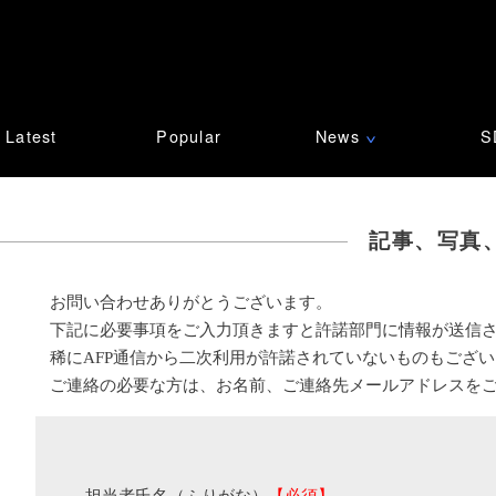
Latest
Popular
News
S
∨
記事、写真
お問い合わせありがとうございます。
下記に必要事項をご入力頂きますと許諾部門に情報が送信
稀にAFP通信から二次利用が許諾されていないものもござ
ご連絡の必要な方は、お名前、ご連絡先メールアドレスを