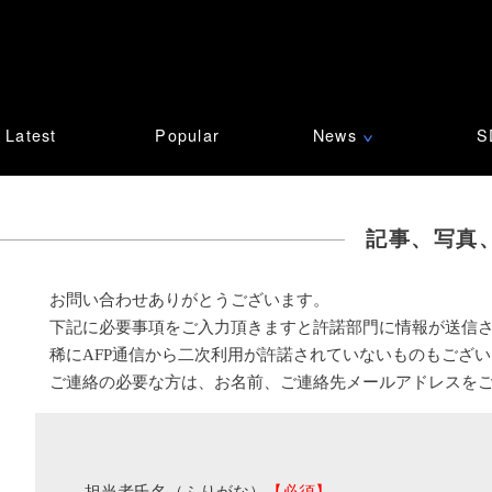
Latest
Popular
News
S
∨
記事、写真
お問い合わせありがとうございます。
下記に必要事項をご入力頂きますと許諾部門に情報が送信
稀にAFP通信から二次利用が許諾されていないものもござ
ご連絡の必要な方は、お名前、ご連絡先メールアドレスを