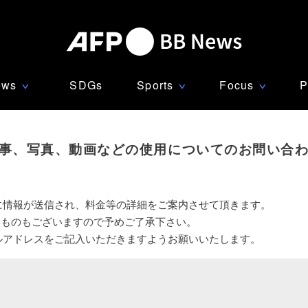
ews
SDGs
Sports
Focus
P
∨
∨
∨
事、写真、動画などの使用についてのお問い合
に情報が送信され、料金等の詳細をご案内させて頂きます。
いものもございますので予めご了承下さい。
ルアドレスをご記入いただきますようお願いいたします。