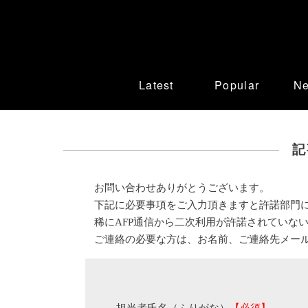
Latest
Popular
N
記
お問い合わせありがとうございます。
下記に必要事項をご入力頂きますと許諾部門
稀にAFP通信から二次利用が許諾されていな
ご連絡の必要な方は、お名前、ご連絡先メー