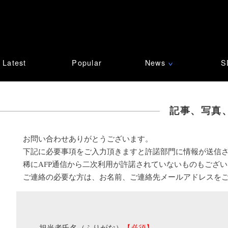
Latest
Popular
News
S
∨
記事、写真
お問い合わせありがとうございます。
下記に必要事項をご入力頂きますと許諾部門に情報が送信
稀にAFP通信から二次利用が許諾されていないものもござ
ご連絡の必要な方は、お名前、ご連絡先メールアドレスを