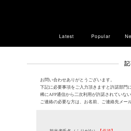
Latest
Popular
N
記
お問い合わせありがとうございます。
下記に必要事項をご入力頂きますと許諾部門
稀にAFP通信から二次利用が許諾されていな
ご連絡の必要な方は、お名前、ご連絡先メー