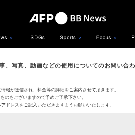
ews
SDGs
Sports
Focus
P
∨
∨
∨
事、写真、動画などの使用についてのお問い合
に情報が送信され、料金等の詳細をご案内させて頂きます。
いものもございますので予めご了承下さい。
ルアドレスをご記入いただきますようお願いいたします。