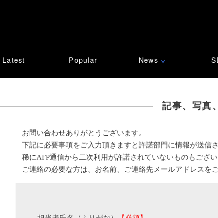
Latest
Popular
News
S
∨
記事、写真
お問い合わせありがとうございます。
下記に必要事項をご入力頂きますと許諾部門に情報が送信
稀にAFP通信から二次利用が許諾されていないものもござ
ご連絡の必要な方は、お名前、ご連絡先メールアドレスを