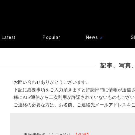
Latest
Popular
News
S
∨
記事、写真
お問い合わせありがとうございます。
下記に必要事項をご入力頂きますと許諾部門に情報が送信
稀にAFP通信から二次利用が許諾されていないものもござ
ご連絡の必要な方は、お名前、ご連絡先メールアドレスを