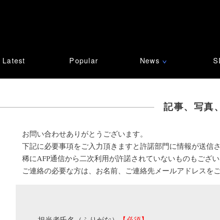
Latest
Popular
News
S
∨
記事、写真
お問い合わせありがとうございます。
下記に必要事項をご入力頂きますと許諾部門に情報が送信
稀にAFP通信から二次利用が許諾されていないものもござ
ご連絡の必要な方は、お名前、ご連絡先メールアドレスを