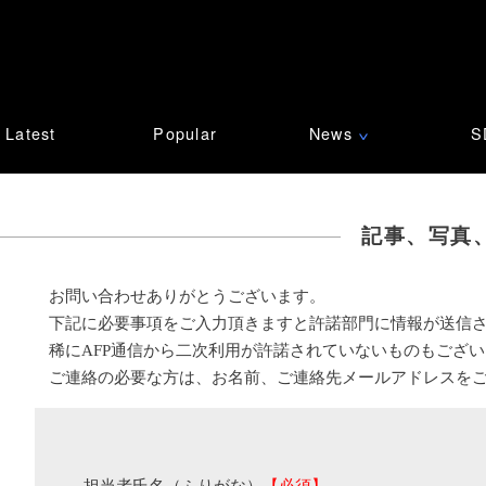
Latest
Popular
News
S
∨
記事、写真
お問い合わせありがとうございます。
下記に必要事項をご入力頂きますと許諾部門に情報が送信
稀にAFP通信から二次利用が許諾されていないものもござ
ご連絡の必要な方は、お名前、ご連絡先メールアドレスを