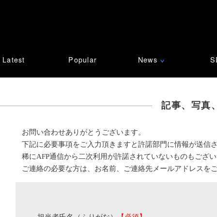
Latest
Popular
News
S
∨
記事、写真
お問い合わせありがとうございます。
下記に必要事項をご入力頂きますと許諾部門に情報が送信
稀にAFP通信から二次利用が許諾されていないものもござ
ご連絡の必要な方は、お名前、ご連絡先メールアドレスを