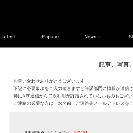
Latest
Popular
News
S
∨
記事、写真
お問い合わせありがとうございます。
下記に必要事項をご入力頂きますと許諾部門に情報が送信
稀にAFP通信から二次利用が許諾されていないものもござ
ご連絡の必要な方は、お名前、ご連絡先メールアドレスを