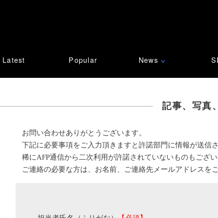
Latest
Popular
News
S
∨
記事、写真
お問い合わせありがとうございます。
下記に必要事項をご入力頂きますと許諾部門に情報が送信
稀にAFP通信から二次利用が許諾されていないものもござ
ご連絡の必要な方は、お名前、ご連絡先メールアドレスを