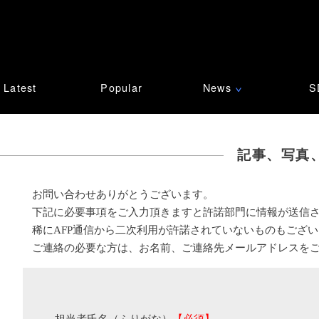
Latest
Popular
News
S
∨
記事、写真
お問い合わせありがとうございます。
下記に必要事項をご入力頂きますと許諾部門に情報が送信
稀にAFP通信から二次利用が許諾されていないものもござ
ご連絡の必要な方は、お名前、ご連絡先メールアドレスを