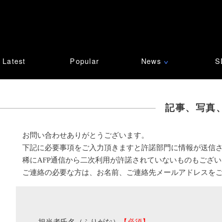
Latest
Popular
News
S
∨
記事、写真
お問い合わせありがとうございます。
下記に必要事項をご入力頂きますと許諾部門に情報が送信
稀にAFP通信から二次利用が許諾されていないものもござ
ご連絡の必要な方は、お名前、ご連絡先メールアドレスを