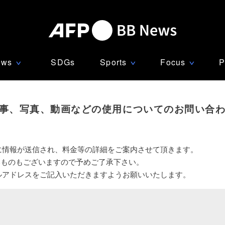
ews
SDGs
Sports
Focus
P
∨
∨
∨
事、写真、動画などの使用についてのお問い合
に情報が送信され、料金等の詳細をご案内させて頂きます。
いものもございますので予めご了承下さい。
ルアドレスをご記入いただきますようお願いいたします。