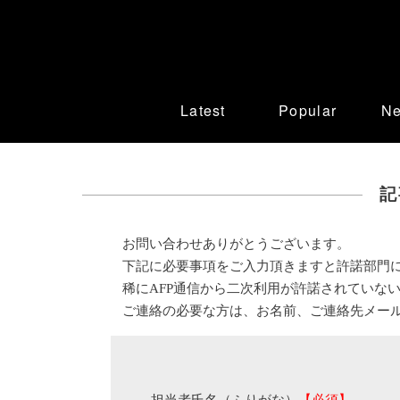
Latest
Popular
N
記
お問い合わせありがとうございます。
下記に必要事項をご入力頂きますと許諾部門
稀にAFP通信から二次利用が許諾されていな
ご連絡の必要な方は、お名前、ご連絡先メー