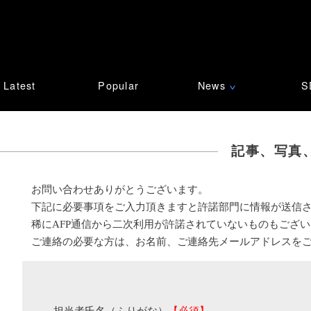
Latest
Popular
News
S
∨
記事、写真
お問い合わせありがとうございます。
下記に必要事項をご入力頂きますと許諾部門に情報が送信
稀にAFP通信から二次利用が許諾されていないものもござ
ご連絡の必要な方は、お名前、ご連絡先メールアドレスを