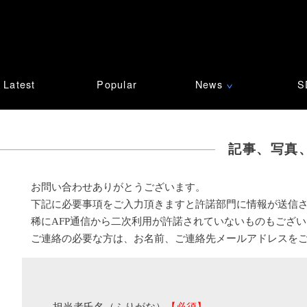
Latest
Popular
News
S
∨
記事、写真
お問い合わせありがとうございます。
下記に必要事項をご入力頂きますと許諾部門に情報が送信
稀にAFP通信から二次利用が許諾されていないものもござ
ご連絡の必要な方は、お名前、ご連絡先メールアドレスを