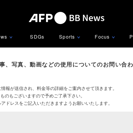
ews
SDGs
Sports
Focus
P
∨
∨
∨
事、写真、動画などの使用についてのお問い合
に情報が送信され、料金等の詳細をご案内させて頂きます。
いものもございますので予めご了承下さい。
ルアドレスをご記入いただきますようお願いいたします。