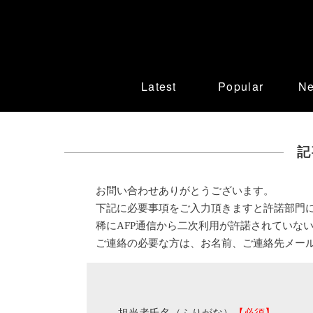
Latest
Popular
N
記
お問い合わせありがとうございます。
下記に必要事項をご入力頂きますと許諾部門
稀にAFP通信から二次利用が許諾されていな
ご連絡の必要な方は、お名前、ご連絡先メー