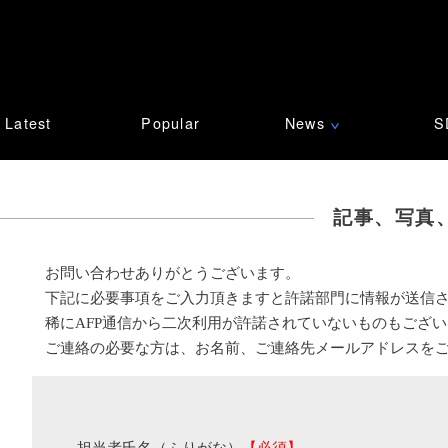
Latest
Popular
News
S
∨
記事、写真
お問い合わせありがとうございます。
下記に必要事項をご入力頂きますと許諾部門に情報が送信
稀にAFP通信から二次利用が許諾されていないものもござ
ご連絡の必要な方は、お名前、ご連絡先メールアドレスを