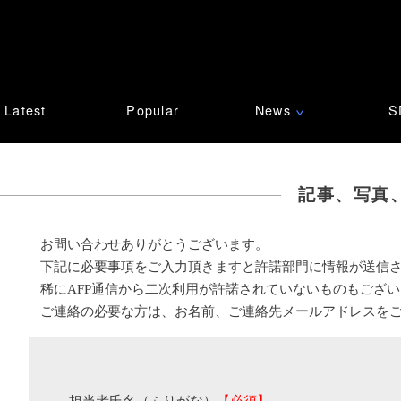
Latest
Popular
News
S
∨
記事、写真
お問い合わせありがとうございます。
下記に必要事項をご入力頂きますと許諾部門に情報が送信
稀にAFP通信から二次利用が許諾されていないものもござ
ご連絡の必要な方は、お名前、ご連絡先メールアドレスを