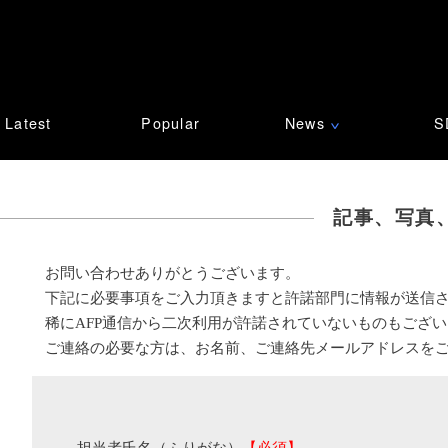
Latest
Popular
News
S
∨
記事、写真
お問い合わせありがとうございます。
下記に必要事項をご入力頂きますと許諾部門に情報が送信
稀にAFP通信から二次利用が許諾されていないものもござ
ご連絡の必要な方は、お名前、ご連絡先メールアドレスを