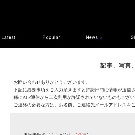
Latest
Popular
News
S
∨
記事、写真
お問い合わせありがとうございます。
下記に必要事項をご入力頂きますと許諾部門に情報が送信
稀にAFP通信から二次利用が許諾されていないものもござ
ご連絡の必要な方は、お名前、ご連絡先メールアドレスを