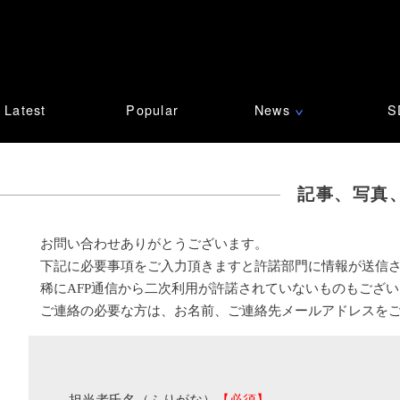
Latest
Popular
News
S
∨
記事、写真
お問い合わせありがとうございます。
下記に必要事項をご入力頂きますと許諾部門に情報が送信
稀にAFP通信から二次利用が許諾されていないものもござ
ご連絡の必要な方は、お名前、ご連絡先メールアドレスを