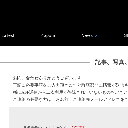
Latest
Popular
News
S
∨
記事、写真
お問い合わせありがとうございます。
下記に必要事項をご入力頂きますと許諾部門に情報が送信
稀にAFP通信から二次利用が許諾されていないものもござ
ご連絡の必要な方は、お名前、ご連絡先メールアドレスを