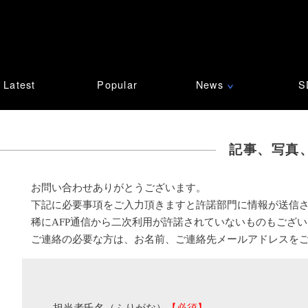
Latest
Popular
News
S
∨
記事、写真
お問い合わせありがとうございます。
下記に必要事項をご入力頂きますと許諾部門に情報が送信
稀にAFP通信から二次利用が許諾されていないものもござ
ご連絡の必要な方は、お名前、ご連絡先メールアドレスを