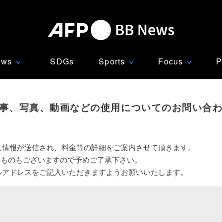
ews
SDGs
Sports
Focus
P
∨
∨
∨
事、写真、動画などの使用についてのお問い合
に情報が送信され、料金等の詳細をご案内させて頂きます。
いものもございますので予めご了承下さい。
ルアドレスをご記入いただきますようお願いいたします。