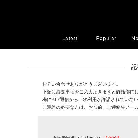
Latest
Popular
N
記
お問い合わせありがとうございます。
下記に必要事項をご入力頂きますと許諾部門
稀にAFP通信から二次利用が許諾されていな
ご連絡の必要な方は、お名前、ご連絡先メー