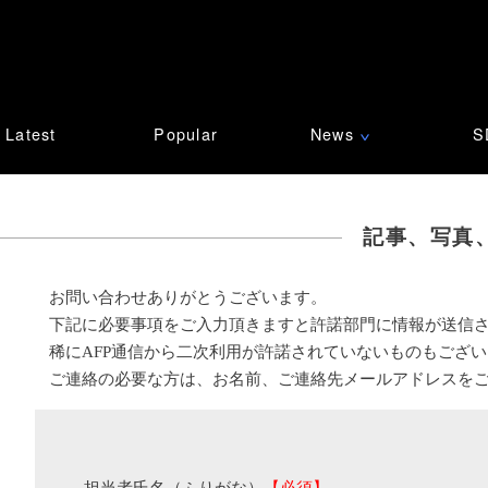
Latest
Popular
News
S
∨
記事、写真
お問い合わせありがとうございます。
下記に必要事項をご入力頂きますと許諾部門に情報が送信
稀にAFP通信から二次利用が許諾されていないものもござ
ご連絡の必要な方は、お名前、ご連絡先メールアドレスを