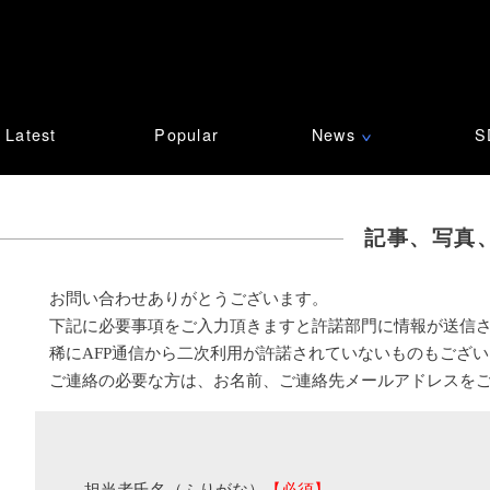
Latest
Popular
News
S
∨
記事、写真
お問い合わせありがとうございます。
下記に必要事項をご入力頂きますと許諾部門に情報が送信
稀にAFP通信から二次利用が許諾されていないものもござ
ご連絡の必要な方は、お名前、ご連絡先メールアドレスを