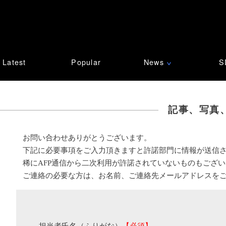
Latest
Popular
News
S
∨
記事、写真
お問い合わせありがとうございます。
下記に必要事項をご入力頂きますと許諾部門に情報が送信
稀にAFP通信から二次利用が許諾されていないものもござ
ご連絡の必要な方は、お名前、ご連絡先メールアドレスを