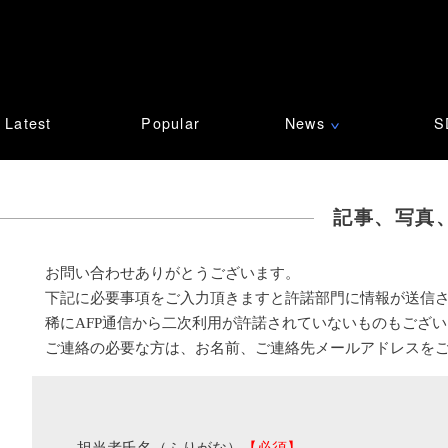
Latest
Popular
News
S
∨
記事、写真
お問い合わせありがとうございます。
下記に必要事項をご入力頂きますと許諾部門に情報が送信
稀にAFP通信から二次利用が許諾されていないものもござ
ご連絡の必要な方は、お名前、ご連絡先メールアドレスを